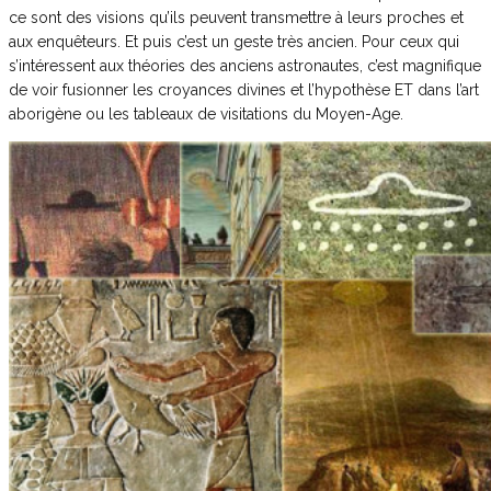
ce sont des visions qu’ils peuvent transmettre à leurs proches et
aux enquêteurs. Et puis c’est un geste très ancien. Pour ceux qui
s’intéressent aux théories des anciens astronautes, c’est magnifique
de voir fusionner les croyances divines et l’hypothèse ET dans l’art
aborigène ou les tableaux de visitations du Moyen-Age.