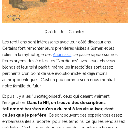
(Crédit : Josi Galante)
Les reptiliens sont intéressants avec leur côté dinosauriens.
Certains font remonter leurs premières visites à Sumer, et les
relient à la mythologie des
Anunnakis
. Je passe rapido sur nos
frères aryens des étoiles, les “Nordiques” avec leurs cheveux
blonds et leur teint parfait, même les Insectoïdes sont assez
pertinents d’un point de vue évolutionniste, et déjà moins
anthropocentriques. C’est un peu comme si on nous montrait
notre famille du futur.
Et puis il y a les “uncategorised”, ceux qui défient vraiment
l’imagination.
Dans le HR, on trouve des descriptions
tellement barrées qu’on a du mal à les visualiser, c’est
celles que je préfère
. Ce sont souvent des expériences assez
embarrassantes à raconter pour les témoins, ce qui les rend assez
crédibles. C’est vrai, quelqu’un qui voudrait monter un hoax ou