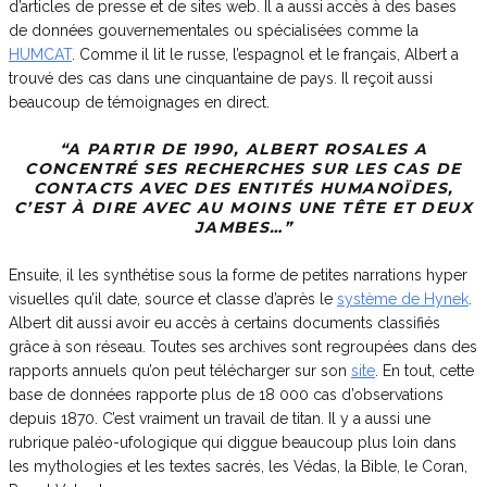
d’articles de presse et de sites web. Il a aussi accès à des bases
de données gouvernementales ou spécialisées comme la
HUMCAT
. Comme il lit le russe, l’espagnol et le français, Albert a
trouvé des cas dans une cinquantaine de pays. Il reçoit aussi
beaucoup de témoignages en direct.
“A PARTIR DE 1990, ALBERT ROSALES A
CONCENTRÉ SES RECHERCHES SUR LES CAS DE
CONTACTS AVEC DES ENTITÉS HUMANOÏDES,
C’EST À DIRE AVEC AU MOINS UNE TÊTE ET DEUX
JAMBES…”
Ensuite, il les synthétise sous la forme de petites narrations hyper
visuelles qu’il date, source et classe d’après le
système de Hynek
.
Albert dit aussi avoir eu accès à certains documents classifiés
grâce à son réseau. Toutes ses archives sont regroupées dans des
rapports annuels qu’on peut télécharger sur son
site
. En tout, cette
base de données rapporte plus de 18 000 cas d’observations
depuis 1870. C’est vraiment un travail de titan. Il y a aussi une
rubrique paléo-ufologique qui diggue beaucoup plus loin dans
les mythologies et les textes sacrés, les Védas, la Bible, le Coran,