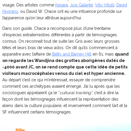
visage. Des artistes comme
Kesara
,
Josi Galante
,
Vito Vitulli
,
David
Huggins
, ou David W. Chace ont eu une influence profonde sur
l’apparence qu’on leur attribue aujourd’hui.
Dans son guide, Chace a recomposé plus d’une trentaine
d’espèces extraterrestres différentes à partir de témoignages
connus. On reconnait tout de suite les Gris avec leurs grosses
têtes et leurs bras de vieux ados. On dit qu’ils commencent à
apparaitre avec l’affaire de
Betty and Barney Hill
en 61, mais
quand
on regarde les Wandjina des grottes aborigènes datés de
-4000 avant JC, on se rend compte que cette idée de petits
visiteurs macrocéphales venus du ciel est hyper ancienne.
Au départ c’est ce qui m’intéressait, essayer de comprendre
comment ces archétypes avaient émergé. J’ai lu après que les
sociologues appelaient ça le “
cultural tracking”
, c’est à dire la
façon dont les témoignages influencent la représentation des
aliens dans la culture populaire, et inversement comment l’art et la
SF influencent certains témoignages.