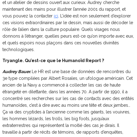
et un atelier de dessins ouvert aux curieux. Audrey cherche
maintenant des mains pour illustrer l’année 2001 du rapport, et
vous pouvez la contacter
ici
. L’idée est non seulement d’explorer
ces visions extraordinaires par le dessin, mais aussi de décoder le
rôle de l’alien dans la culture populaire. Quels visages nous
donnons à l’étranger, quelles peurs est-ce qu’on importe avec eux,
et quels espoirs nous plaçons dans ces nouvelles divinités
technologiques.
Tryangle. Qu’est-ce que le Humanoïd Report ?
Audrey Bauer.
Le HR est une base de données de rencontres du
3e type compilées par Albert Rosales, un ufologue américain. Cet
ancien de la Navy a commencé à collecter les cas de haute
étrangeté en dilettante, dans les années 70. A partir de 1990, il a
concentré ses recherches sur les cas de contacts avec des entités
humanoïdes, c’est à dire avec au moins une tête et deux jambes…
Ça va des cryptides à l’ancienne comme les géants, les vouivres,
les hommes lézards, les trolls, les big foots, jusqu’aux
extraterrestres qui représentent la moitié des cas je dirais. Il
travaille à partir de récits de témoins, de rapports d’enquêtes,