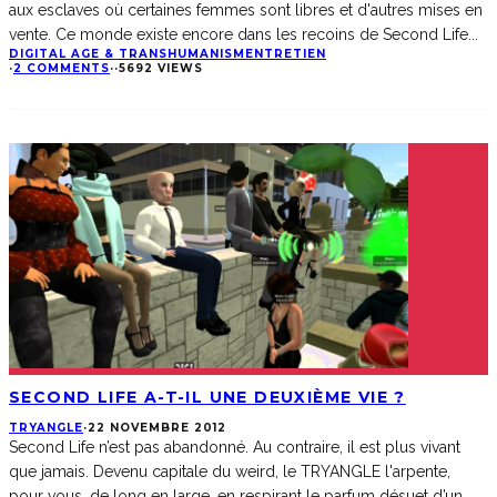
aux esclaves où certaines femmes sont libres et d'autres mises en
vente. Ce monde existe encore dans les recoins de Second Life...
DIGITAL AGE & TRANSHUMANISM
ENTRETIEN
·
2 COMMENTS
·
·
5692 VIEWS
SECOND LIFE A-T-IL UNE DEUXIÈME VIE ?
TRYANGLE
·
22 NOVEMBRE 2012
Second Life n’est pas abandonné. Au contraire, il est plus vivant
que jamais. Devenu capitale du weird, le TRYANGLE l'arpente,
pour vous, de long en large, en respirant le parfum désuet d’un