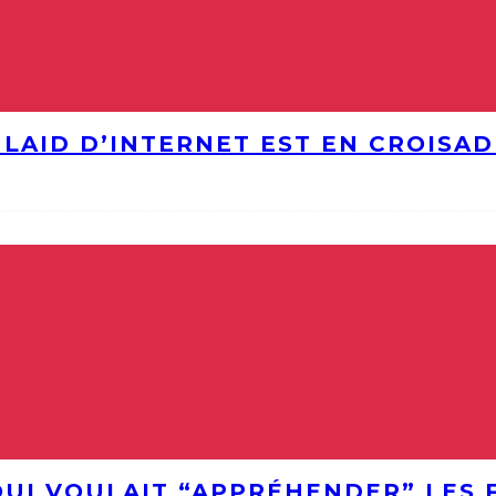
S LAID D’INTERNET EST EN CROISA
QUI VOULAIT “APPRÉHENDER” LES