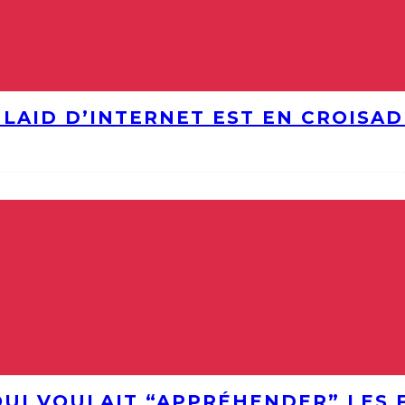
S LAID D’INTERNET EST EN CROISA
QUI VOULAIT “APPRÉHENDER” LES