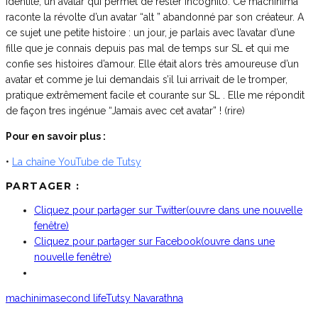
identité, un avatar qui permet de rester incognito. Ce machinima
raconte la révolte d’un avatar “alt ” abandonné par son créateur. A
ce sujet une petite histoire : un jour, je parlais avec l’avatar d’une
fille que je connais depuis pas mal de temps sur SL et qui me
confie ses histoires d’amour. Elle était alors très amoureuse d’un
avatar et comme je lui demandais s’il lui arrivait de le tromper,
pratique extrêmement facile et courante sur SL . Elle me répondit
de façon tres ingénue “Jamais avec cet avatar” ! (rire)
Pour en savoir plus :
•
La chaîne YouTube de Tutsy
PARTAGER :
Cliquez pour partager sur Twitter(ouvre dans une nouvelle
fenêtre)
Cliquez pour partager sur Facebook(ouvre dans une
nouvelle fenêtre)
machinima
second life
Tutsy Navarathna