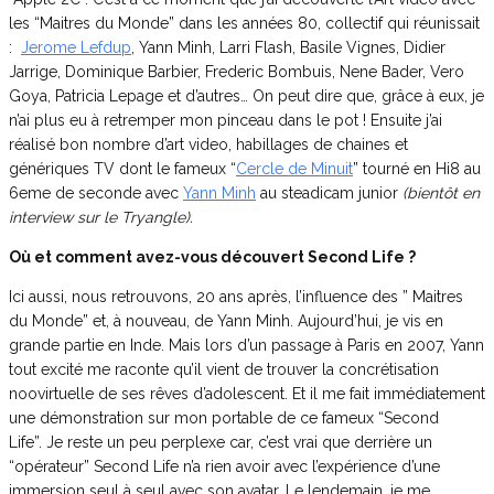
les “Maitres du Monde” dans les années 80, collectif qui réunissait
:
Jerome Lefdup
, Yann Minh, Larri Flash, Basile Vignes, Didier
Jarrige, Dominique Barbier, Frederic Bombuis, Nene Bader, Vero
Goya, Patricia Lepage et d’autres… On peut dire que, grâce à eux, je
n’ai plus eu à retremper mon pinceau dans le pot ! Ensuite j’ai
réalisé bon nombre d’art video, habillages de chaines et
génériques TV dont le fameux “
Cercle de Minuit
” tourné en Hi8 au
6eme de seconde avec
Yann Minh
au steadicam junior
(bientôt en
interview sur le Tryangle).
Où et comment avez-vous découvert Second Life ?
Ici aussi, nous retrouvons, 20 ans après, l’influence des ” Maitres
du Monde” et, à nouveau, de Yann Minh. Aujourd’hui, je vis en
grande partie en Inde. Mais lors d’un passage à Paris en 2007, Yann
tout excité me raconte qu’il vient de trouver la concrétisation
noovirtuelle de ses rêves d’adolescent. Et il me fait immédiatement
une démonstration sur mon portable de ce fameux “Second
Life”. Je reste un peu perplexe car, c’est vrai que derrière un
“opérateur” Second Life n’a rien avoir avec l’expérience d’une
immersion seul à seul avec son avatar. Le lendemain, je me