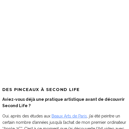
DES PINCEAUX À SECOND LIFE
Aviez-vous déjà une pratique artistique avant de découvrir
Second Life ?
Oui, après des études aux
Beaux Arts de Paris
, j’ai été peintre un
certain nombre d’années jusqu’à l’achat de mon premier ordinateur
“Apple 2C”. C’est à ce moment que j’ai découverte l’Art video avec