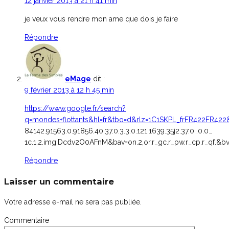
12 janvier 2013 à 21 h 41 min
je veux vous rendre mon ame que dois je faire
Répondre
eMage
dit :
9 février 2013 à 12 h 45 min
https://www.google.fr/search?
q=mondes+flottants&hl=fr&tbo=d&rlz=1C1SKPL_frFR422FR4
84142.91563.0.91856.40.37.0.3.3.0.121.1639.35j2.37.0…0.0…
1c.1.2.img.Dcdv2O0AFnM&bav=on.2,or.r_gc.r_pw.r_cp.r_qf
Répondre
Laisser un commentaire
Votre adresse e-mail ne sera pas publiée.
Commentaire