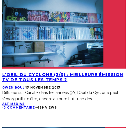
L’OEIL DU CYCLONE (3/3) : MEILLEURE ÉMISSION
TV DE TOUS LES TEMPS ?
GWEN BOUL
·
13 NOVEMBRE 2013
Diffusée sur Canal + dans les années 90, l’Oeil du Cyclone peut
s’enorgueillir d’être, encore aujourd’hui, l’une des
...
ALT MEDIAS
·
0 COMMENTAIRE
·
·
689 VIEWS