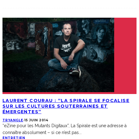
LAURENT COURAU : “LA SPIRALE SE FOCALISE
SUR LES CULTURES SOUTERRAINES ET
ÉMERGENTES”
TRYANGLE
·
15 JUIN 2014
“eZine pour les Mutants Digitaux”, La Spirale est une adresse à
connaître absolument – si ce n’est pas
...
ENTRETIEN