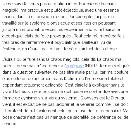
Je ne suis d’ailleurs pas un pratiquant orthodoxe de la chaos
magic(k), ma pratique est plutôt éclectique, avec une essence
chaote dans la disposition d’esprit. Par exemple, j’ai pas mal
travaillé sur le système dionysiaque et ses rites en poussant
jusqu’à un improbable excès les expérimentations : intoxication
alcoolique, états de folie provoqués… Tout cela m’a mené parfois
très près de l’enfermement psychiatrique. D’ailleurs, vu de
l’extérieur, on n’aurait pas pu voir le côté spirituel de la chose.
J’aurais pu le faire sans la chaos magic(k), cela dit. La chaos m’a
permis de ne pas m’accrocher à l’
égrégore
(NDLR : terme expliqué
dans la question suivante), ne pas être avalé par lui, car ma posture
était celle du détachement dans l’action, de l’immersion totale et
cependant totalement détachée. C’est difficile à expliquer sans le
vivre. D’ailleurs, cette posture ne doit pas être confondue avec une
forme de cynisme vis-à-vis du système : Dionysos est le Dieu qui
vient, il est exclut de ne pas l’adorer et le vénérer comme il se doit
; il brûle et détruit facilement celui qui refuse de Le reconnaître. Ma
pose chaote n’est pas un manque de sacralité, de déférence ou de
sérieux.