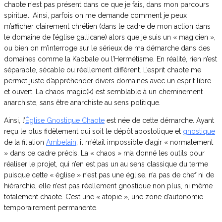
chaote n’est pas présent dans ce que je fais, dans mon parcours
spirituel. Ainsi, parfois on me demande comment je peux
m’afficher clairement chrétien (dans le cadre de mon action dans
le domaine de l’église gallicane) alors que je suis un « magicien »,
ou bien on m’interroge sur le sérieux de ma démarche dans des
domaines comme la Kabbale ou l’Hermétisme. En réalité, rien n’est
séparable, sécable ou réellement différent. L’esprit chaote me
permet juste d’appréhender divers domaines avec un esprit libre
et ouvert. La chaos magic(k) est semblable à un cheminement
anarchiste, sans être anarchiste au sens politique.
Ainsi, l’
Église Gnostique Chaote
est née de cette démarche. Ayant
reçu le plus fidèlement qui soit le dépôt apostolique et
gnostique
de la filiation
Ambelain
, il m’était impossible d’agir « normalement
» dans ce cadre précis. La « chaos » m’a donné les outils pour
réaliser le projet, qui n’en est pas un au sens classique du terme
puisque cette « église » n’est pas une église, n’a pas de chef ni de
hiérarchie, elle n’est pas réellement gnostique non plus, ni même
totalement chaote. C’est une « atopie », une zone d’autonomie
temporairement permanente.