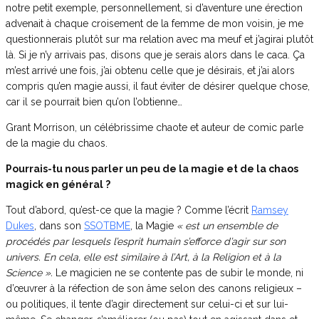
notre petit exemple, personnellement, si d’aventure une érection
advenait à chaque croisement de la femme de mon voisin, je me
questionnerais plutôt sur ma relation avec ma meuf et j’agirai plutôt
là. Si je n’y arrivais pas, disons que je serais alors dans le caca. Ça
m’est arrivé une fois, j’ai obtenu celle que je désirais, et j’ai alors
compris qu’en magie aussi, il faut éviter de désirer quelque chose,
car il se pourrait bien qu’on l’obtienne…
Grant Morrison, un célébrissime chaote et auteur de comic parle
de la magie du chaos.
Pourrais-tu nous parler un peu de la magie et de la chaos
magick en général ?
Tout d’abord, qu’est-ce que la magie ? Comme l’écrit
Ramsey
Dukes
, dans son
SSOTBME
, la Magie
« est un ensemble de
procédés par lesquels l’esprit humain s’efforce d’agir sur son
univers. En cela, elle est similaire à l’Art, à la Religion et à la
Science ».
Le magicien ne se contente pas de subir le monde, ni
d’œuvrer à la réfection de son âme selon des canons religieux –
ou politiques, il tente d’agir directement sur celui-ci et sur lui-