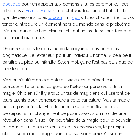
goétique
pour en appeler aux démons si tu es cérémoniel ; des
offrandes à
Erzulie Freda
si tu plutôt vaudou ; un petit rituel à la
grande déesse si tu es
wiccan
; un
sigil
si tu es chaote… Bref, tu vas
tenter d’introduire un élément hors du monde dans le problème
très réel qui est le tien. Maintenant, tout un tas de raisons fera que
cela marchera ou pas.
On entre là dans le domaine de la croyance plus ou moins
dogmatique. De l’extérieur, pour un individu « normal », cela peut
paraître stupide ou infantile. Selon moi, ça ne l’est pas plus que de
faire le paon…
Mais en réalité mon exemple est vicié dès le départ, car il
correspond à ce que les gens de l’extérieur perçoivent de la
magie. Oh bien sûr il y a tout un tas de magiciens qui useront de
leurs talents pour correspondre à cette caricature. Mais la magie
ne sert pas qu’à cela. Elle doit induire une modification des
perceptions, un changement de pose vis-à-vis du monde, une
révolution dans l’usuel. On peut faire de la magie pour le pouvoir
ou pour le fun, mais ce sont des buts accessoires, le principal
étant – selon moi – d’agir avant tout sur soi-même. Ainsi, dans