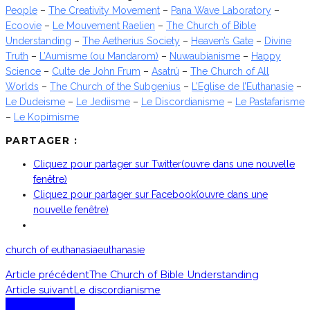
People
–
The Creativity Movement
–
Pana Wave Laboratory
–
Ecoovie
–
Le Mouvement Raelien
–
The Church of Bible
Understanding
–
The Aetherius Society
–
Heaven’s Gate
–
Divine
Truth
–
L’Aumisme (ou Mandarom)
–
Nuwaubianisme
–
Happy
Science
–
Culte de John Frum
–
Asatrú
–
The Church of All
Worlds
–
The Church of the Subgenius
–
L’Eglise de l’Euthanasie
–
Le Dudeisme
–
Le Jediisme
–
Le Discordianisme
–
Le Pastafarisme
–
Le Kopimisme
PARTAGER :
Cliquez pour partager sur Twitter(ouvre dans une nouvelle
fenêtre)
Cliquez pour partager sur Facebook(ouvre dans une
nouvelle fenêtre)
church of euthanasia
euthanasie
Article précédent
The Church of Bible Understanding
Article suivant
Le discordianisme