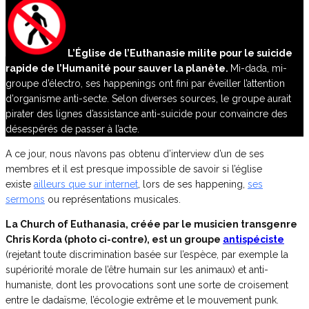
L’Église de l’Euthanasie milite pour le suicide
rapide de l’Humanité pour sauver la planète.
Mi-dada, mi-
groupe d’électro, ses happenings ont fini par éveiller l’attention
d’organisme anti-secte. Selon diverses sources, le groupe aurait
pirater des lignes d’assistance anti-suicide pour convaincre des
désespérés de passer à l’acte.
A ce jour, nous n’avons pas obtenu d’interview d’un de ses
membres et il est presque impossible de savoir si l’église
existe
ailleurs que sur internet
, lors de ses happening,
ses
sermons
ou représentations musicales.
La Church of Euthanasia, créée par le musicien transgenre
Chris Korda (photo ci-contre), est un groupe
antispéciste
(rejetant toute discrimination basée sur l’espèce, par exemple la
supériorité morale de l’être humain sur les animaux) et anti-
humaniste, dont les provocations sont une sorte de croisement
entre le dadaïsme, l’écologie extrême et le mouvement punk.