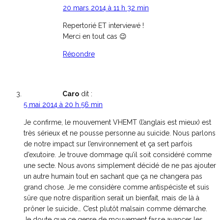
20 mars 2014 à 11 h 32 min
Repertorié ET interviewé !
Merci en tout cas 😉
Répondre
Caro
dit :
5 mai 2014 à 20 h 56 min
Je confirme, le mouvement VHEMT (l’anglais est mieux) est
très sérieux et ne pousse personne au suicide. Nous parlons
de notre impact sur l’environnement et ça sert parfois
d’exutoire. Je trouve dommage qu’il soit considéré comme
une secte. Nous avons simplement décidé de ne pas ajouter
un autre humain tout en sachant que ça ne changera pas
grand chose. Je me considère comme antispéciste et suis
sûre que notre disparition serait un bienfait, mais de là à
prôner le suicide… C’est plutôt malsain comme démarche.
Je doute que ce genre de mouvement fasse avancer les