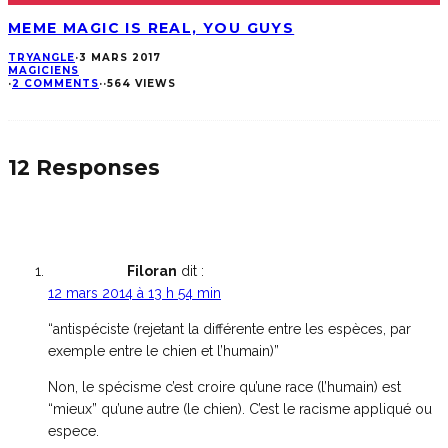
MEME MAGIC IS REAL, YOU GUYS
TRYANGLE
·
3 MARS 2017
MAGICIENS
·
2 COMMENTS
·
·
564 VIEWS
12 Responses
Filoran
dit :
12 mars 2014 à 13 h 54 min
“antispéciste (rejetant la différente entre les espèces, par
exemple entre le chien et l’humain)”
Non, le spécisme c’est croire qu’une race (l’humain) est
“mieux” qu’une autre (le chien). C’est le racisme appliqué ou
espece.