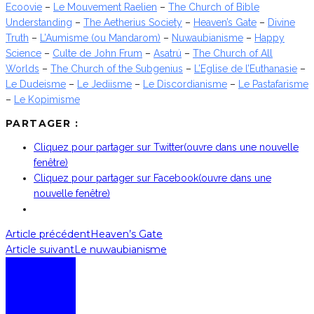
Ecoovie
–
Le Mouvement Raelien
–
The Church of Bible
Understanding
–
The Aetherius Society
–
Heaven’s Gate
–
Divine
Truth
–
L’Aumisme (ou Mandarom)
–
Nuwaubianisme
–
Happy
Science
–
Culte de John Frum
–
Asatrú
–
The Church of All
Worlds
–
The Church of the Subgenius
–
L’Eglise de l’Euthanasie
–
Le Dudeisme
–
Le Jediisme
–
Le Discordianisme
–
Le Pastafarisme
–
Le Kopimisme
PARTAGER :
Cliquez pour partager sur Twitter(ouvre dans une nouvelle
fenêtre)
Cliquez pour partager sur Facebook(ouvre dans une
nouvelle fenêtre)
Article précédent
Heaven’s Gate
Article suivant
Le nuwaubianisme