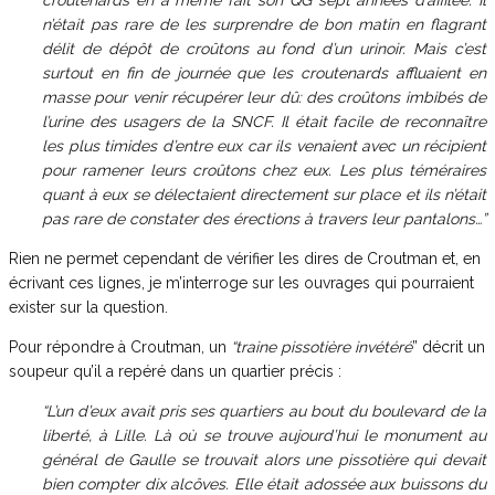
croutenards en a même fait son QG sept années d’affilée. Il
n’était pas rare de les surprendre de bon matin en flagrant
délit de dépôt de croûtons au fond d’un urinoir. Mais c’est
surtout en fin de journée que les croutenards affluaient en
masse pour venir récupérer leur dû: des croûtons imbibés de
l’urine des usagers de la SNCF. Il était facile de reconnaître
les plus timides d’entre eux car ils venaient avec un récipient
pour ramener leurs croûtons chez eux. Les plus téméraires
quant à eux se délectaient directement sur place et ils n’était
pas rare de constater des érections à travers leur pantalons…”
Rien ne permet cependant de vérifier les dires de Croutman et, en
écrivant ces lignes, je m’interroge sur les ouvrages qui pourraient
exister sur la question.
Pour répondre à Croutman, un
“traine pissotière invétéré
” décrit un
soupeur qu’il a repéré dans un quartier précis :
“L’un d’eux avait pris ses quartiers au bout du boulevard de la
liberté, à Lille. Là où se trouve aujourd’hui le monument au
général de Gaulle se trouvait alors une pissotière qui devait
bien compter dix alcôves. Elle était adossée aux buissons du