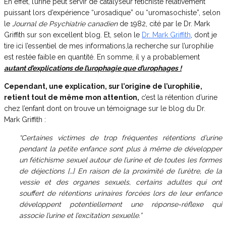
En effet, l’urine peut servir de catalyseur fétichiste relativement
puissant lors d’expérience “urosadique” ou “uromasochiste”, selon
le
Journal de Psychiatrie canadien
de 1982, cité par le Dr. Mark
Griffith sur son excellent blog. Et, selon le
Dr. Mark Griffith
, dont je
tire ici l’essentiel de mes informations,la recherche sur l’urophilie
est restée faible en quantité. En somme, il y a probablement
autant d’explications de l’urophagie que d’urophages !
Cependant, une explication, sur l’origine de l’urophilie,
retient tout de même mon attention,
c’est la rétention d’urine
chez l’enfant dont on trouve un témoignage sur le blog du Dr.
Mark Griffith :
“Certaines victimes de trop fréquentes rétentions d’urine
pendant la petite enfance sont plus à même de développer
un fétichisme sexuel autour de l’urine et de toutes les formes
de déjections […] En raison de la proximité de l’urètre, de la
vessie et des organes sexuels, certains adultes qui ont
souffert de rétentions urinaires forcées lors de leur enfance
développent potentiellement une réponse-réflexe qui
associe l’urine et l’excitation sexuelle.”