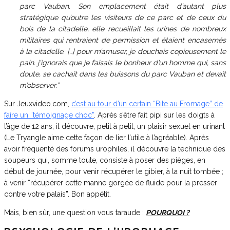
parc Vauban. Son emplacement était d’autant plus
stratégique qu’outre les visiteurs de ce parc et de ceux du
bois de la citadelle, elle recueillait les urines de nombreux
militaires qui rentraient de permission et étaient encasernés
à la citadelle. […] pour m’amuser, je douchais copieusement le
pain. j’ignorais que je faisais le bonheur d’un homme qui, sans
doute, se cachait dans les buissons du parc Vauban et devait
m’observer.”
Sur Jeuxvideo.com,
c’est au tour d’un certain “Bite au Fromage” de
faire un “témoignage choc”
. Après s’être fait pipi sur les doigts à
l’âge de 12 ans, il découvre, petit à petit, un plaisir sexuel en urinant
(Le Tryangle aime cette façon de lier l’utile à l’agréable). Après
avoir fréquenté des forums urophiles, il découvre la technique des
soupeurs qui, somme toute, consiste à poser des pièges, en
début de journée, pour venir récupérer le gibier, à la nuit tombée ;
à venir “récupérer cette manne gorgée de fluide pour la presser
contre votre palais”. Bon appétit.
Mais, bien sûr, une question vous taraude :
POURQUOI ?