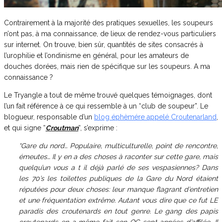
Contrairement à la majorité des pratiques sexuelles, les soupeurs
n’ont pas, à ma connaissance, de lieux de rendez-vous particuliers
sur internet. On trouve, bien sûr, quantités de sites consacrés à
l’urophilie et l’ondinisme en général, pour les amateurs de
douches dorées, mais rien de spécifique sur les soupeurs. A ma
connaissance ?
Le Tryangle a tout de même trouvé quelques témoignages, dont
l’un fait référence à ce qui ressemble à un “club de soupeur”. Le
blogueur, responsable d’un
blog éphèmére appelé Croutenarland
,
et qui signe “
Croutman
“, s’exprime :
“Gare du nord… Populaire, multiculturelle, point de rencontre,
émeutes… Il y en a des choses à raconter sur cette gare, mais
quelqu’un vous a t il déjà parlé de ses vespasiennes? Dans
les 70’s les toilettes publiques de la Gare du Nord étaient
réputées pour deux choses: leur manque flagrant d’entretien
et une fréquentation extrême. Autant vous dire que ce fut LE
paradis des croutenards en tout genre. Le gang des papis