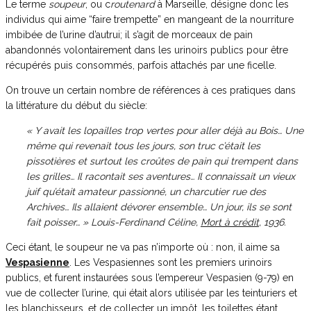
Le terme
soupeur
, ou c
routenard
à Marseille, désigne donc les
individus qui aime “faire trempette” en mangeant de la nourriture
imbibée de l’urine d’autrui; il s’agit de morceaux de pain
abandonnés volontairement dans les urinoirs publics pour être
récupérés puis consommés, parfois attachés par une ficelle.
On trouve un certain nombre de références à ces pratiques dans
la littérature du début du siècle:
« Y avait les lopailles trop vertes pour aller déjà au Bois… Une
même qui revenait tous les jours, son truc c’était les
pissotières et surtout les croûtes de pain qui trempent dans
les grilles… Il racontait ses aventures… Il connaissait un vieux
juif qu’était amateur passionné, un charcutier rue des
Archives… Ils allaient dévorer ensemble… Un jour, ils se sont
fait poisser… » Louis-Ferdinand Céline,
Mort à crédit
, 1936.
Ceci étant, le soupeur ne va pas n’importe où : non, il aime sa
Vespasienne
. Les Vespasiennes sont les premiers urinoirs
publics, et furent instaurées sous l’empereur Vespasien (9-79) en
vue de collecter l’urine, qui était alors utilisée par les teinturiers et
les blanchisseurs, et de collecter un impôt, les toilettes étant