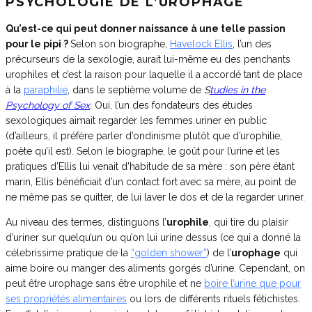
PSYCHOLOGIE DE L’UROPHAGE
Qu’est-ce qui peut donner naissance à une telle passion
pour le pipi ?
Selon son biographe,
Havelock Ellis
, l’un des
précurseurs de la sexologie, aurait lui-même eu des penchants
urophiles et c’est la raison pour laquelle il a accordé tant de place
à la
paraphilie
, dans le septième volume de
S
tudies in the
Psychology of Sex
. Oui, l’un des fondateurs des études
sexologiques aimait regarder les femmes uriner en public
(d’ailleurs, il préfère parler d’ondinisme plutôt que d’urophilie,
poète qu’il est). Selon le biographe, le goût pour l’urine et les
pratiques d’Ellis lui venait d’habitude de sa mère : son père étant
marin, Ellis bénéficiait d’un contact fort avec sa mère, au point de
ne même pas se quitter, de lui laver le dos et de la regarder uriner.
Au niveau des termes, distinguons l’
urophile
, qui tire du plaisir
d’uriner sur quelqu’un ou qu’on lui urine dessus (ce qui a donné la
célebrissime pratique de la
“golden shower”
) de l’
urophage
qui
aime boire ou manger des aliments gorgés d’urine. Cependant, on
peut être urophage sans être urophile et ne
boire l’urine que pour
ses propriétés alimentaires
ou lors de différents rituels fétichistes.