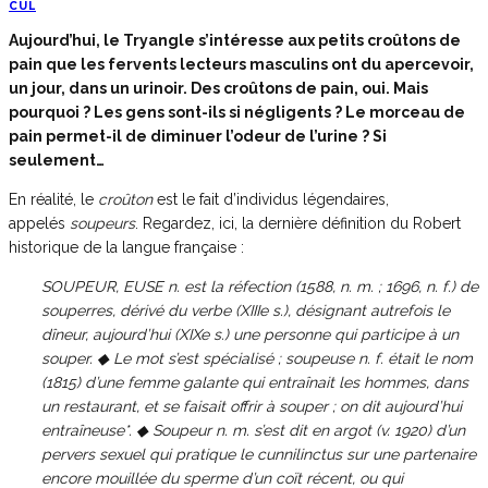
CUL
Aujourd’hui, le Tryangle s’intéresse aux petits croûtons de
pain que les fervents lecteurs masculins ont du apercevoir,
un jour, dans un urinoir. Des croûtons de pain, oui. Mais
pourquoi ? Les gens sont-ils si négligents ? Le morceau de
pain permet-il de diminuer l’odeur de l’urine ? Si
seulement…
En réalité, le
c
roûton
est le fait d’individus légendaires,
appelés
soupeurs
. Regardez, ici, la dernière définition du Robert
historique de la langue française :
SOUPEUR, EUSE n. est la réfection (1588, n. m. ; 1696, n. f.) de
souperres, dérivé du verbe (XIIIe s.), désignant autrefois le
dîneur, aujourd’hui (XIXe s.) une personne qui participe à un
souper. ◆ Le mot s’est spécialisé ; soupeuse n. f. était le nom
(1815) d’une femme galante qui entraînait les hommes, dans
un restaurant, et se faisait offrir à souper ; on dit aujourd’hui
entraîneuse*. ◆ Soupeur n. m. s’est dit en argot (v. 1920) d’un
pervers sexuel qui pratique le cunnilinctus sur une partenaire
encore mouillée du sperme d’un coït récent, ou qui