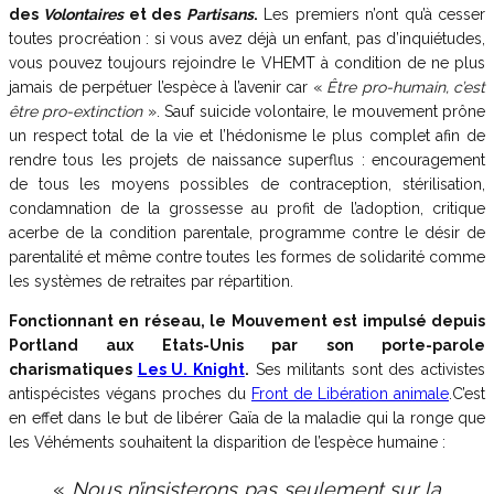
des
Volontaires
et des
Partisans
.
Les premiers n’ont qu’à cesser
toutes procréation : si vous avez déjà un enfant, pas d’inquiétudes,
vous pouvez toujours rejoindre le VHEMT à condition de ne plus
jamais de perpétuer l’espèce à l’avenir car «
Être pro-humain, c’est
être pro-extinction
». Sauf suicide volontaire, le mouvement prône
un respect total de la vie et l’hédonisme le plus complet afin de
rendre tous les projets de naissance superflus : encouragement
de tous les moyens possibles de contraception, stérilisation,
condamnation de la grossesse au profit de l’adoption, critique
acerbe de la condition parentale, programme contre le désir de
parentalité et même contre toutes les formes de solidarité comme
les systèmes de retraites par répartition.
Fonctionnant en réseau, le Mouvement est impulsé depuis
Portland aux Etats-Unis par son porte-parole
charismatiques
Les U. Knight
.
Ses militants sont des activistes
antispécistes végans proches du
Front de Libération animale
.C’est
en effet dans le but de libérer Gaïa de la maladie qui la ronge que
les Véhéments souhaitent la disparition de l’espèce humaine :
«
Nous n’insisterons pas seulement sur la