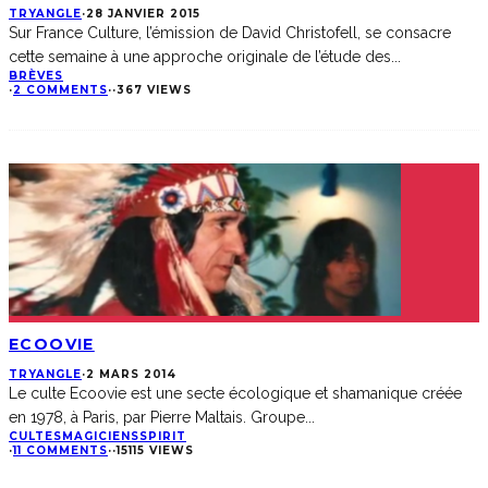
TRYANGLE
·
28 JANVIER 2015
Sur France Culture, l’émission de David Christofell, se consacre
cette semaine à une approche originale de l’étude des
...
BRÈVES
·
2 COMMENTS
·
·
367 VIEWS
ECOOVIE
TRYANGLE
·
2 MARS 2014
Le culte Ecoovie est une secte écologique et shamanique créée
en 1978, à Paris, par Pierre Maltais. Groupe
...
CULTES
MAGICIENS
SPIRIT
·
11 COMMENTS
·
·
15115 VIEWS