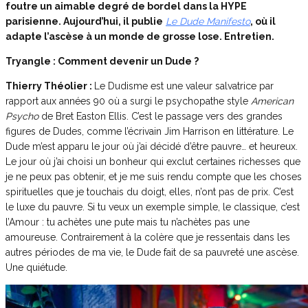
foutre un aimable degré de bordel dans la HYPE
parisienne. Aujourd’hui, il publie
Le Dude Manifesto
, où il
adapte l’ascèse à un monde de grosse lose. Entretien.
Tryangle : Comment devenir un Dude ?
Thierry Théolier :
Le Dudisme est une valeur salvatrice par
rapport aux années 90 où a surgi le psychopathe style
American
Psycho
de Bret Easton Ellis. C’est le passage vers des grandes
figures de Dudes, comme l’écrivain Jim Harrison en littérature. Le
Dude m’est apparu le jour où j’ai décidé d’être pauvre… et heureux.
Le jour où j’ai choisi un bonheur qui exclut certaines richesses que
je ne peux pas obtenir, et je me suis rendu compte que les choses
spirituelles que je touchais du doigt, elles, n’ont pas de prix. C’est
le luxe du pauvre. Si tu veux un exemple simple, le classique, c’est
l’Amour : tu achètes une pute mais tu n’achètes pas une
amoureuse. Contrairement à la colère que je ressentais dans les
autres périodes de ma vie, le Dude fait de sa pauvreté une ascèse.
Une quiétude.