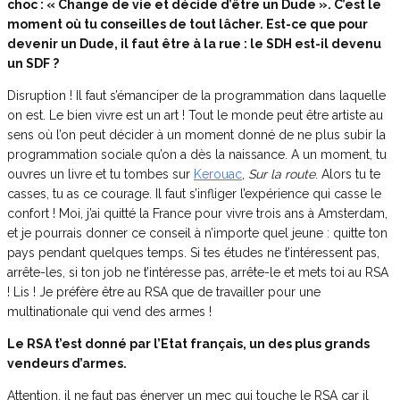
choc : « Change de vie et décide d’être un Dude ». C’est le
moment où tu conseilles de tout lâcher. Est-ce que pour
devenir un Dude, il faut être à la rue : le SDH est-il devenu
un SDF ?
Disruption ! Il faut s’émanciper de la programmation dans laquelle
on est. Le bien vivre est un art ! Tout le monde peut être artiste au
sens où l’on peut décider à un moment donné de ne plus subir la
programmation sociale qu’on a dès la naissance. A un moment, tu
ouvres un livre et tu tombes sur
Kerouac
,
Sur la route
. Alors tu te
casses, tu as ce courage. Il faut s’infliger l’expérience qui casse le
confort ! Moi, j’ai quitté la France pour vivre trois ans à Amsterdam,
et je pourrais donner ce conseil à n’importe quel jeune : quitte ton
pays pendant quelques temps. Si tes études ne t’intéressent pas,
arrête-les, si ton job ne t’intéresse pas, arrête-le et mets toi au RSA
! Lis ! Je préfère être au RSA que de travailler pour une
multinationale qui vend des armes !
Le RSA t’est donné par l’Etat français, un des plus grands
vendeurs d’armes.
Attention, il ne faut pas énerver un mec qui touche le RSA car il