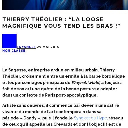
THIERRY THÉOLIER : “LA LOOSE
MAGNIFIQUE VOUS TEND LES BRAS !”
TRYANGLE
·
29 MAI 2014
NON CLASSÉ
La Sagesse, entreprise ardue en milieu urbain. Thierry
Théolier, croisement entre un ermite à la barbe bordélique
et les personnages principaux de
Wayne’s World
, a toujours
fait de son art une quête de la bonne posture à adopter
dans un contexte de Paris post-apocalyptique.
Artiste sans oeuvres, il commence par devenir une satire
vivante du monde de l’art contemporain dans sa
période « Dandy », puis il fonde le
Syndicat du Hype
,
réseau
de ceux qu’il appelle les Crevards et dont l’objectif est de