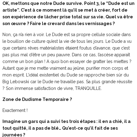
OK, mettons que notre Dude survive. Point 3, le “Dude est un
artiste”. C’est à ce moment là qu’il se met à créer, fort de
son expérience de lâcher prise total sur sa vie. Quel va être
son œuvre ? Faire le crevard dans les vernissages ?
Non, ça n’a rien à voir. Le Dude est sa propre cellule sociale dans
le bouillon de culture qu’est la vie de tous les jours. Le Dude a vu
que certains rêves matérialistes étaient foutus d’avance, que c’est
pas plus mal d’être un peu pauvre. Dans ce cas, l’ascèse apparaît
comme un bon plan ! A quoi bon essayer de gratter les miettes ?
Autant que je me mette vraiment au jeûne, purifier mon corps et
mon esprit. L’idéal existentiel du Dude se rapproche bien sûr du
Big Lebowski car le Dude ne travaille pas. Sa plus grande réussite
? Son immense satisfaction de vivre, TRANQUILLE.
Zone de Dudisme Temporaire ?
Exactement !
Imagine un gars qui a suivi tes trois étapes : il en a chié, il a
tout quitté, il a pas de blé… Qu’est-ce qu’il fait de ses
journées ?