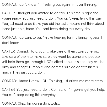
CONRAD: I don’t know. I’m freaking out again. I’m over thinking.
CARTER: I thought you wanted to do this. This time is right and
you’re ready. You just need to do it. You can’t keep living this way.
You just need to do it like you did the last time and not think about
it and just do it, babe. You can’t keep doing this every day.
CONRAD: I do want to but I’m like freaking for my family I guess. I
don’t know.
CARTER: Conrad, I told you I’ll take care of them. Everyone will
take care of them to make sure they won’t be alone and people
will help them get through it. We talked about this and they will be
okay and accept it. People who commit suicide don’t think this
much. They just could do it.
CONRAD: I know. I know. LOL. Thinking just drives me more crazy.
CARTER: You just need to do it, Conrad, or I’m gonna get you help.
You can’t keep doing this everyday.
CONRAD: Okay. I’m gonna do it today.