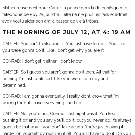
Malheureusement pour Carter, la police décida de confisquer le
téléphone de Roy. Aujourd’hui, elle ne nie plus les faits et admet
avoir voulu aider son ami à passer de vie à trépas.
THE MORNING OF JULY 12, AT 4: 19 AM
CARTER: You can’t think about it. You just have to do it. You said
you were gonna do it. Like I don’t get why you aren’t.
CONRAD: I don’t get it either. I don’t know.
CARTER: So I guess you aren’t gonna do it then. All that for
nothing. I’m just confused. Like you were so ready and
determined.
CONRAD: I am gonna eventually. I really don’t know what I’m
waiting for but I have everything lined up.
CARTER: No, you’re not, Conrad. Last night was it. You kept
pushing it off and you say you’ll do it, but you never do. It’s always
gonna be that way if you don’t take action. You’re just making it
harder on yourself by pushing it off. You just have to do it. Do you