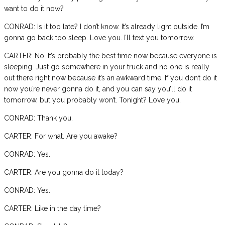
want to do it now?
CONRAD: Is it too late? I don’t know. It’s already light outside. I’m
gonna go back too sleep. Love you. I’ll text you tomorrow.
CARTER: No. It’s probably the best time now because everyone is
sleeping. Just go somewhere in your truck and no one is really
out there right now because it’s an awkward time. If you don’t do it
now you’re never gonna do it, and you can say you’ll do it
tomorrow, but you probably won’t. Tonight? Love you.
CONRAD: Thank you.
CARTER: For what. Are you awake?
CONRAD: Yes.
CARTER: Are you gonna do it today?
CONRAD: Yes.
CARTER: Like in the day time?