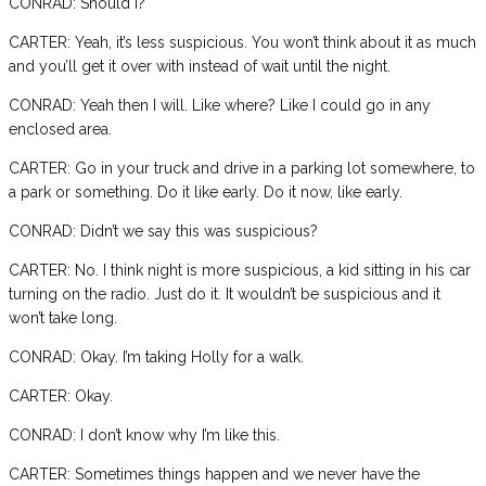
CONRAD: Should I?
CARTER: Yeah, it’s less suspicious. You won’t think about it as much
and you’ll get it over with instead of wait until the night.
CONRAD: Yeah then I will. Like where? Like I could go in any
enclosed area.
CARTER: Go in your truck and drive in a parking lot somewhere, to
a park or something. Do it like early. Do it now, like early.
CONRAD: Didn’t we say this was suspicious?
CARTER: No. I think night is more suspicious, a kid sitting in his car
turning on the radio. Just do it. It wouldn’t be suspicious and it
won’t take long.
CONRAD: Okay. I’m taking Holly for a walk.
CARTER: Okay.
CONRAD: I don’t know why I’m like this.
CARTER: Sometimes things happen and we never have the