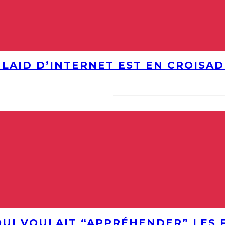
S LAID D’INTERNET EST EN CROISA
QUI VOULAIT “APPRÉHENDER” LES