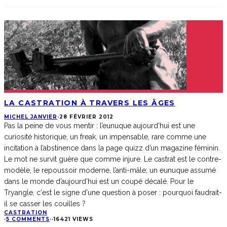
LA CASTRATION À TRAVERS LES ÂGES
MICHEL JANVIER
·
28 FÉVRIER 2012
Pas la peine de vous mentir : l’eunuque aujourd’hui est une
curiosité historique, un freak, un impensable, rare comme une
incitation à l’abstinence dans la page quizz d’un magazine féminin.
Le mot ne survit guère que comme injure. Le castrat est le contre-
modèle, le repoussoir moderne, l’anti-mâle; un eunuque assumé
dans le monde d’aujourd’hui est un coupé décalé. Pour le
Tryangle, c'est le signe d'une question à poser : pourquoi faudrait-
il se casser les couilles ?
CASTRATION
·
5 COMMENTS
·
·
16421 VIEWS