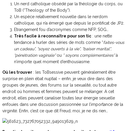
Un nerd catholique obsédé par la théologie du corps, ou
ToB (“Theology of the Body”).
Un espèce relativement nouvelle dans le nerdom
catholique, qui n’a émergé que depuis le pontificat de JP2.
Etrangement fou d’acronymes comme NFP, SOG…
Très facile à reconnaître pour son tic
: une nette
tendance à hurler des séries de mots comme “
faites-vous
un cadeau”, “soyez ouverts à la vie”, “baiser marital”,
“pénétration vaginale”
ou
” soyons complémentaires”
à
n’importe quel moment d’enthousiasme.
Où les trouver
: les ToBsessive peuvent généralement être
surprise en plein ébat nuptial – enfin, je veux dire dans des
groupes de jeunes, des forums sur la sexualité, ou tout autre
endroit où hommes et femmes peuvent se mélanger. A cet
endroit, elles peuvent canaliser toutes leur énergie sexuelle
enfouies dans une discussion passionnée sur l’importance de la
virginité. Enfin, c’est ce que dit Freud, moi, je ne dis rien…