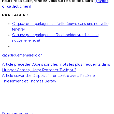
Pour lire la suite, rendez-vous sur le site de Laura :
7 types
of catholic nerd
PARTAGER :
Cliquez pour partager sur Twitter(ouvre dans une nouvelle
fenêtre)
Cliquez pour partager sur Facebook(ouvre dans une
nouvelle fenêtre)
catholique
meme
religion
Article précédent
Quels sont les mots les plus fréquents dans
Hunger Games, Harry Potter et Twilight ?
Article suivant
Le Dispositif : rencontre avec Pacôme
Thiellement et Thomas Bertay
Plusieurs auteurs