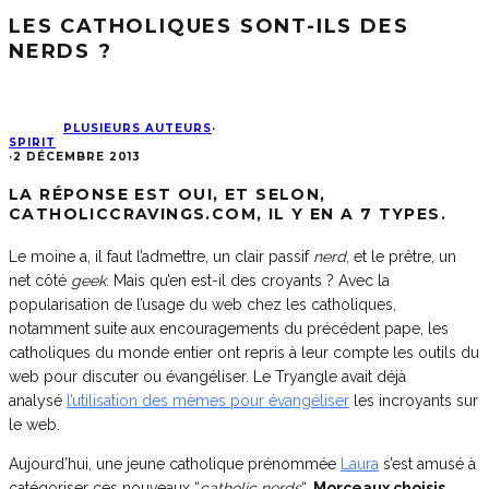
LES CATHOLIQUES SONT-ILS DES
NERDS ?
PLUSIEURS AUTEURS
·
SPIRIT
·
2 DÉCEMBRE 2013
LA RÉPONSE EST OUI, ET SELON,
CATHOLICCRAVINGS.COM, IL Y EN A 7 TYPES.
Le moine a, il faut l’admettre, un clair passif
nerd
, et le prêtre, un
net côté
geek
. Mais qu’en est-il des croyants ? Avec la
popularisation de l’usage du web chez les catholiques,
notamment suite aux encouragements du précédent pape, les
catholiques du monde entier ont repris à leur compte les outils du
web pour discuter ou évangéliser. Le Tryangle avait déjà
analysé
l’utilisation des mèmes pour évangéliser
les incroyants sur
le web.
Aujourd’hui, une jeune catholique prénommée
Laura
s’est amusé à
catégoriser ces nouveaux “
catholic nerds
“.
Morceaux choisis.