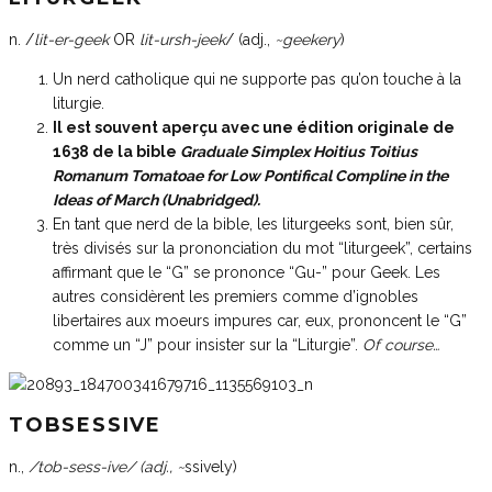
n. /
lit-er-geek
OR
lit-ursh-jeek
/ (adj.,
~geekery
)
Un nerd catholique qui ne supporte pas qu’on touche à la
liturgie.
Il est souvent aperçu avec une édition originale de
1638 de la bible
Graduale Simplex Hoitius Toitius
Romanum Tomatoae for Low Pontifical Compline in the
Ideas of March (Unabridged).
En tant que nerd de la bible, les liturgeeks sont, bien sûr,
très divisés sur la prononciation du mot “liturgeek”, certains
affirmant que le “G” se prononce “Gu-” pour Geek. Les
autres considèrent les premiers comme d’ignobles
libertaires aux moeurs impures car, eux, prononcent le “G”
comme un “J” pour insister sur la “Liturgie”.
Of course…
TOBSESSIVE
n.,
/tob-sess-ive/ (adj.,
~
ssively)