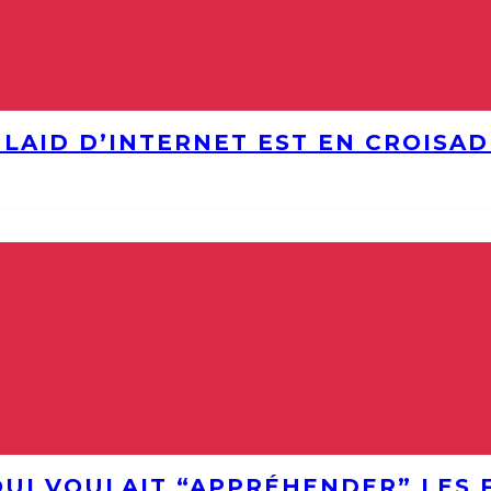
S LAID D’INTERNET EST EN CROISA
QUI VOULAIT “APPRÉHENDER” LES