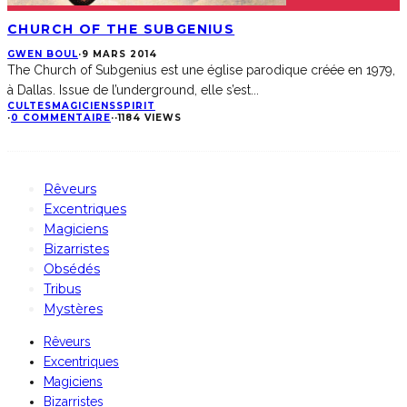
CHURCH OF THE SUBGENIUS
GWEN BOUL
·
9 MARS 2014
The Church of Subgenius est une église parodique créée en 1979,
à Dallas. Issue de l’underground, elle s’est
...
CULTES
MAGICIENS
SPIRIT
·
0 COMMENTAIRE
·
·
1184 VIEWS
Rêveurs
Excentriques
Magiciens
Bizarristes
Obsédés
Tribus
Mystères
Rêveurs
Excentriques
Magiciens
Bizarristes