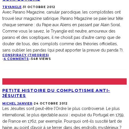
TRYANGLE
·
31 OCTOBRE 2012
Avec Parano Magazine, canular parodique, les complotistes ont
trouvé leur magazine satirique. Parano Magazine se paie leur tête
chaque semaine : du Pape aux Aliens en passant par Alain Soral.
Comme vous le savez, le Tryangle est neutre, amoureux des
parano et des sceptiques, il ne choisit pas d'autre camp que de
douter de tous, des complots comme des théories officielles,
sans oublier les pandas (qui peut apporter la preuve du panda ?).
CONSPIRACY (THEORIES)
·
4 COMMENTS
·
·
548 VIEWS
PETITE HISTOIRE DU COMPLOTISME ANTI-
JÉSUITES
MICHEL JANVIER
·
24 OCTOBRE 2012
Les Jésuites sont peut-être l’Ordre le plus controversé. Le plus
international, le plus éjectable aussi : expulsé du Portugal en 1759,
de France en 1762, par exemple. Pourquoi ont-ils suscité tant de
haine, au point d’avoir à se terrer dans des endroits mystérieux ?