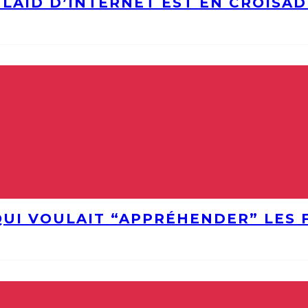
S LAID D’INTERNET EST EN CROISA
QUI VOULAIT “APPRÉHENDER” LES