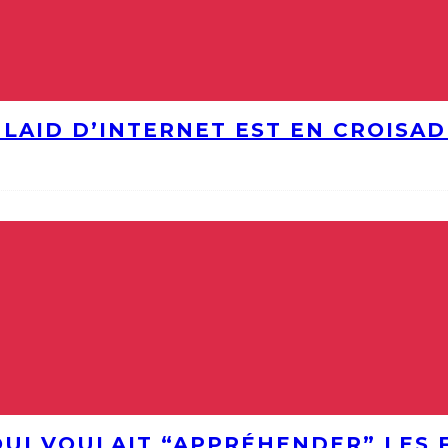
S LAID D’INTERNET EST EN CROISA
QUI VOULAIT “APPRÉHENDER” LES